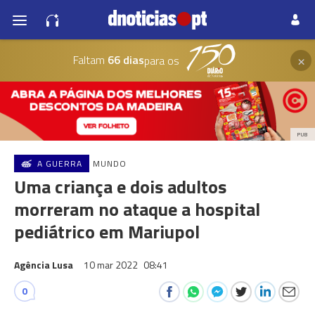
×
Faltam
66 dias
para os
PUB
A GUERRA
MUNDO
Uma criança e dois adultos
morreram no ataque a hospital
pediátrico em Mariupol
Agência Lusa
10 mar 2022
08:41
0