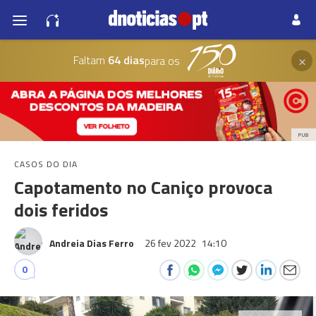
×
Faltam
64 dias
para os
PUB
CASOS DO DIA
Capotamento no Caniço provoca
dois feridos
Andreia Dias Ferro
26 fev 2022
14:10
0