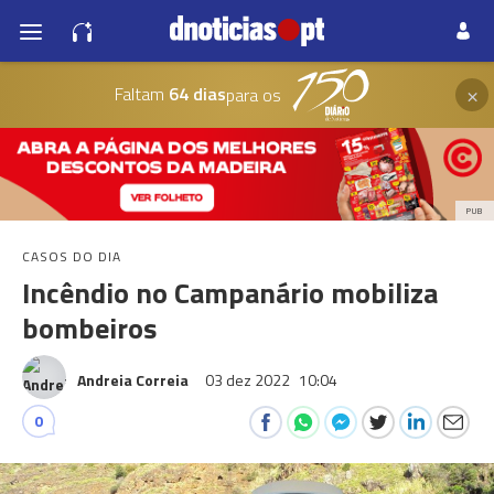
×
Faltam
64 dias
para os
PUB
CASOS DO DIA
Incêndio no Campanário mobiliza
bombeiros
Andreia Correia
03 dez 2022
10:04
0