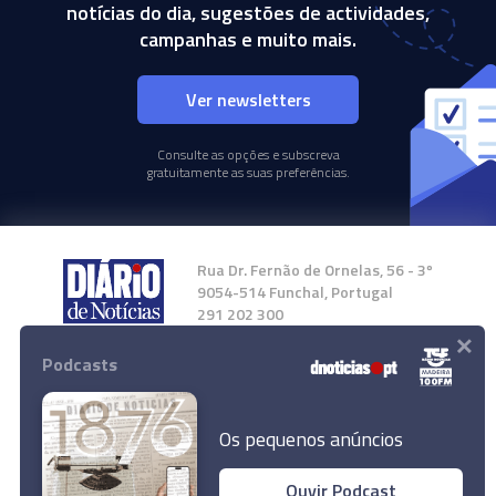
notícias do dia, sugestões de actividades,
campanhas e muito mais.
Ver newsletters
Consulte as opções e subscreva
gratuitamente as suas preferências.
Rua Dr. Fernão de Ornelas, 56 - 3º
9054-514 Funchal, Portugal
291 202 300
×
Podcasts
Instale a nossa App
Os pequenos anúncios
Ouvir Podcast