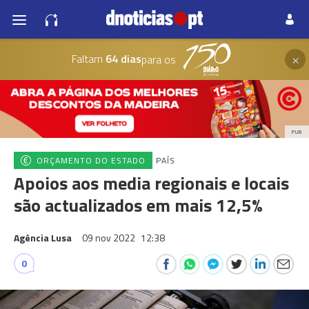
×
Faltam
64 dias
para os
PUB
ORÇAMENTO DO ESTADO
PAÍS
Apoios aos media regionais e locais
são actualizados em mais 12,5%
Agência Lusa
09 nov 2022
12:38
0