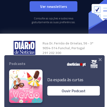
Ver newsletters
Consulte as opções e subscreva
gratuitamente as suas preferências.
Rua Dr. Fernão de Ornelas, 56 - 3º
9054-514 Funchal, Portugal
291 202 300
×
Podcasts
Instale a nossa App
Da espada às curtas
Ouvir Podcast
© 2024 Empresa Diário de Notícias, Lda.
Todos os direitos reservados.