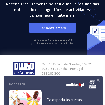
Receba gratuitamente no seu e-mail o resumo das
notícias do dia, sugestões de actividades,
campanhas e muito mais.
Ver newsletters
Consulte as opções e subscreva
gratuitamente as suas preferências.
Rua Dr. Fernão de Ornelas, 56 - 3º
9054-514 Funchal, Portugal
291 202 300
×
Podcasts
Instale a nossa App
Da espada às curtas