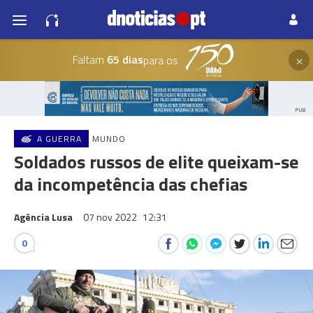
×
Faltam
65 dias
para os
PUB
A GUERRA
MUNDO
Soldados russos de elite queixam-se
da incompetência das chefias
Agência Lusa
07 nov 2022
12:31
0