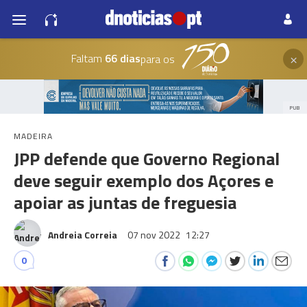
×
Faltam
66 dias
para os
PUB
MADEIRA
JPP defende que Governo Regional
deve seguir exemplo dos Açores e
apoiar as juntas de freguesia
Andreia Correia
07 nov 2022
12:27
0