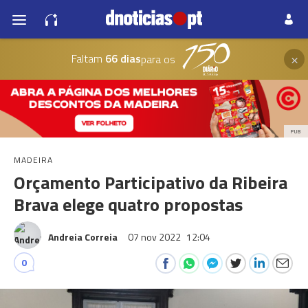
×
Faltam
66 dias
para os
PUB
MADEIRA
Orçamento Participativo da Ribeira
Brava elege quatro propostas
Andreia Correia
07 nov 2022
12:04
0