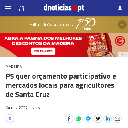
×
Faltam
63 dias
para os
PUB
MADEIRA
PS quer orçamento participativo e
mercados locais para agricultores
de Santa Cruz
04 nov 2022
17:15
0