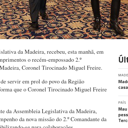
slativa da Madeira, recebeu, esta manhã, em
Úl
umprimentos o recém-empossado 2.º
Madeira, Coronel Tirocinado Miguel Freire.
MADE
de servir em prol do povo da Região
Made
casa
forma que o Coronel Tirocinado Miguel Freire
PAÍS
Mau 
te da Assembleia Legislativa da Madeira,
pess
empenho da nova missão do 2.º Comandante da
Terc
ibilizando-se para colaborações