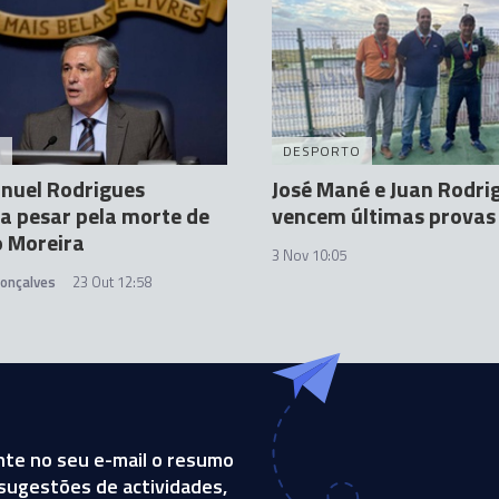
A
DESPORTO
nuel Rodrigues
José Mané e Juan Rodri
a pesar pela morte de
vencem últimas provas 
o Moreira
3 Nov 10:05
Gonçalves
23 Out 12:58
te no seu e-mail o resumo
, sugestões de actividades,