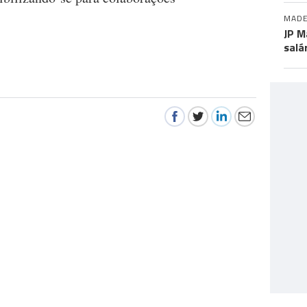
MADE
JP M
salá