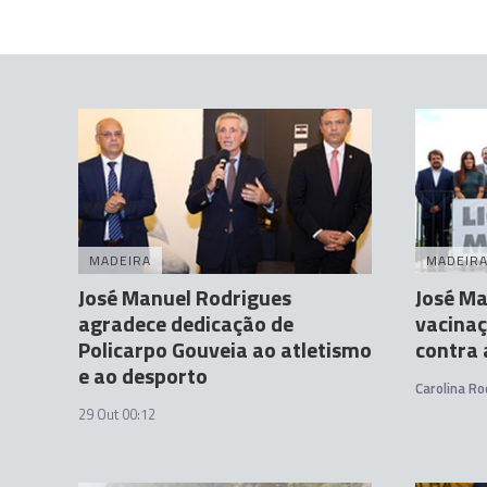
MADEIRA
MADEIR
José Manuel Rodrigues
José Ma
agradece dedicação de
vacinaç
Policarpo Gouveia ao atletismo
contra 
e ao desporto
Carolina Ro
29 Out 00:12