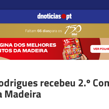
Faltam
66 dias
para os
odrigues recebeu 2.º Co
a Madeira