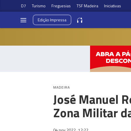
D7
Turismo
Freguesias
TSF Madeira
Iniciativas
Edição
Impressa
MADEIRA
José Manuel R
Zona Militar d
04 nov 2022
12:22