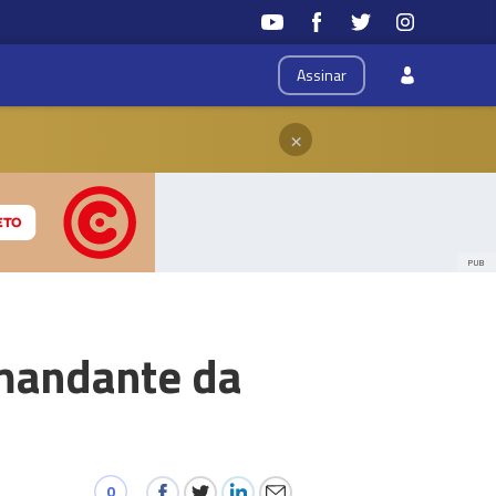
Assinar
×
PUB
mandante da
0