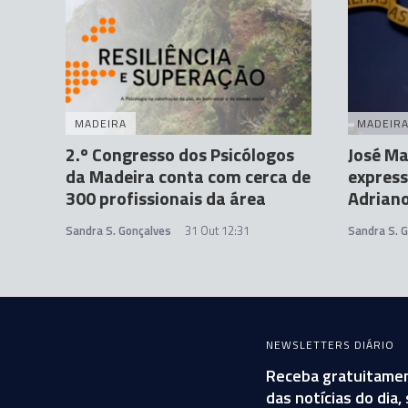
MADEIRA
MADEIR
2.º Congresso dos Psicólogos
José Ma
da Madeira conta com cerca de
express
300 profissionais da área
Adrian
Sandra S. Gonçalves
31 Out 12:31
Sandra S. 
NEWSLETTERS DIÁRIO
Receba gratuitamen
das notícias do dia