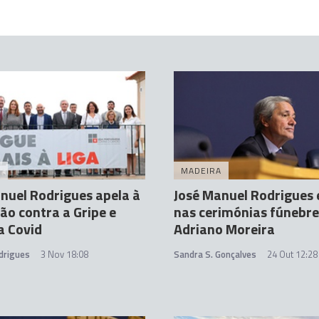
A
MADEIRA
nuel Rodrigues apela à
José Manuel Rodrigues 
ão contra a Gripe e
nas cerimónias fúnebre
a Covid
Adriano Moreira
drigues
3 Nov 18:08
Sandra S. Gonçalves
24 Out 12:28