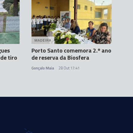
MADEIRA
gues
Porto Santo comemora 2.º ano
de tiro
de reserva da Biosfera
Gonçalo Maia
28 Out 17:41