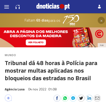
×
Faltam
65 dias
para os
PUB
MUNDO
Tribunal dá 48 horas à Polícia para
mostrar multas aplicadas nos
bloqueios das estradas no Brasil
Agência Lusa
04 nov 2022
01:08
0