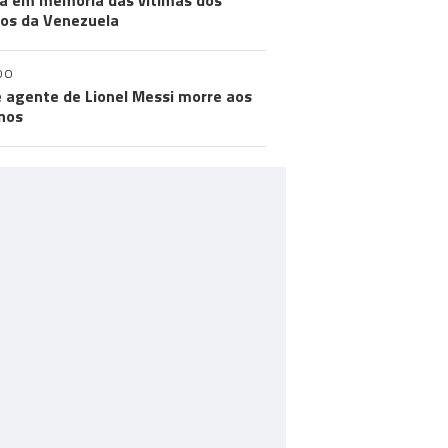
a em memória das vítimas dos
os da Venezuela
DO
e agente de Lionel Messi morre aos
nos