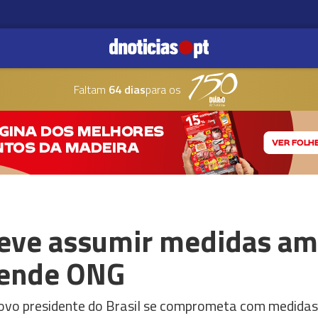
Faltam
64 dias
para os
 deve assumir medidas am
fende ONG
vo presidente do Brasil se comprometa com medidas 