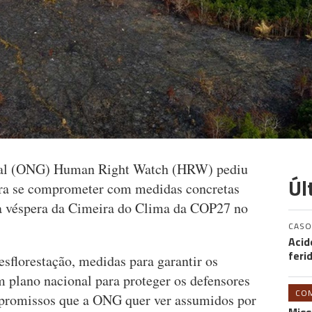
tal (ONG) Human Right Watch (HRW) pediu
Úl
para se comprometer com medidas concretas
a véspera da Cimeira do Clima da COP27 no
CASO
Acid
feri
esflorestação, medidas para garantir os
m plano nacional para proteger os defensores
CO
promissos que a ONG quer ver assumidos por