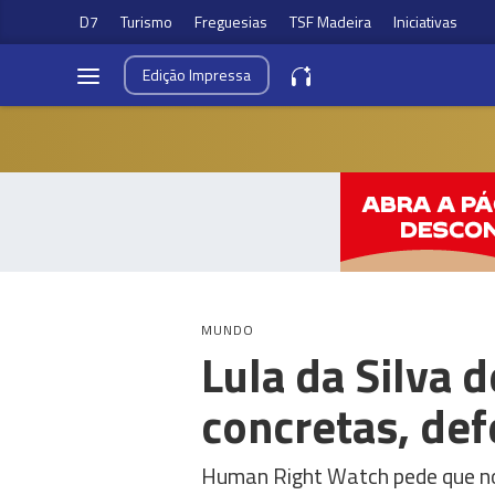
D7
Turismo
Freguesias
TSF Madeira
Iniciativas
Edição
Impressa
MUNDO
Lula da Silva
concretas, de
Human Right Watch pede que no