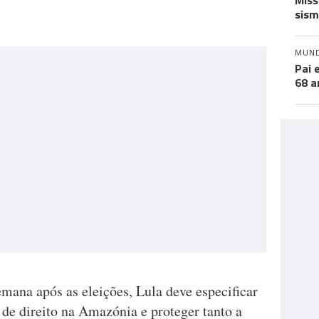
Miss
sism
MUN
Pai 
68 a
ana após as eleições, Lula deve especificar
de direito na Amazónia e proteger tanto a