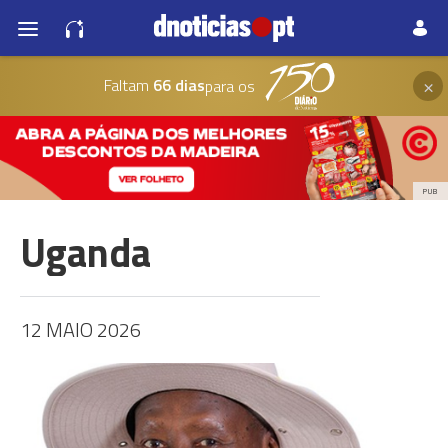
×
Faltam
66 dias
para os
PUB
Uganda
12 MAIO 2026