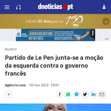
×
Faltam
65 dias
para os
PUB
MUNDO
Partido de Le Pen junta-se a moção
da esquerda contra o governo
francês
Agência Lusa
03 nov 2022
19:01
0