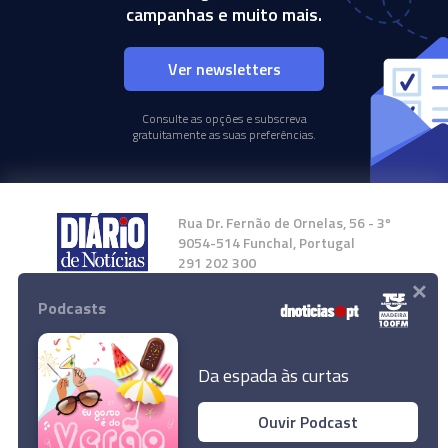
campanhas e muito mais.
Ver newsletters
Consulte as opções e subscreva
gratuitamente as suas preferências.
Rua Dr. Fernão de Ornelas, 56 - 3º
9054-514 Funchal, Portugal
291 202 300
×
Podcasts
Instale a nossa App
Da espada às curtas
Ouvir Podcast
© 2024 Empresa Diário de Notícias, Lda.