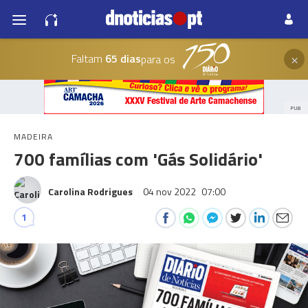
×
Faltam
65 dias
para os
PUB
MADEIRA
700 famílias com 'Gás Solidário'
Carolina Rodrigues
04 nov 2022
07:00
1