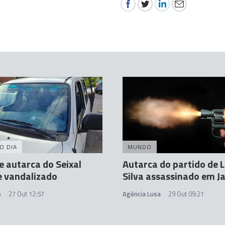
O DIA
MUNDO
e autarca do Seixal
Autarca do partido de L
e vandalizado
Silva assassinado em J
o
27 Out 12:57
Agência Lusa
29 Out 09:21