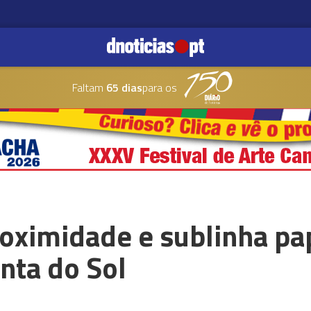
Faltam
65 dias
para os
roximidade e sublinha pa
nta do Sol