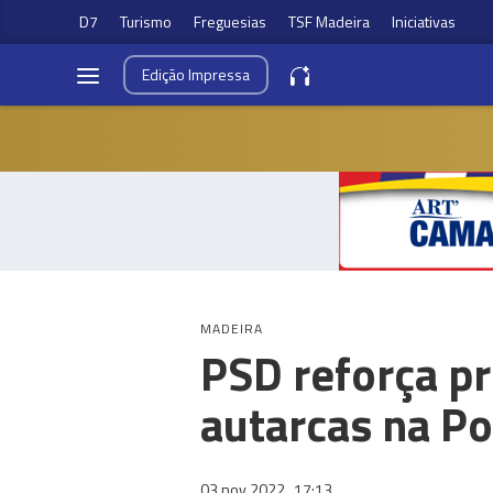
D7
Turismo
Freguesias
TSF Madeira
Iniciativas
Edição
Impressa
MADEIRA
PSD reforça p
autarcas na Po
03 nov 2022
17:13