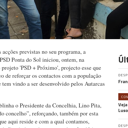
acções previstas no seu programa, a
Úl
PSD Ponta do Sol iniciou, ontem, na
 projeto 'PSD + Próximo', projecto esse que
vo de reforçar os contactos com a população
DES
Fran
e tem vindo a ser desenvolvido pelos Autarcas
CO
Veja
linha o Presidente da Concelhia, Lino Pita,
Luso
s do concelho”, reforçando, também por esta
que aqui reside e com a qual contamos,
DES