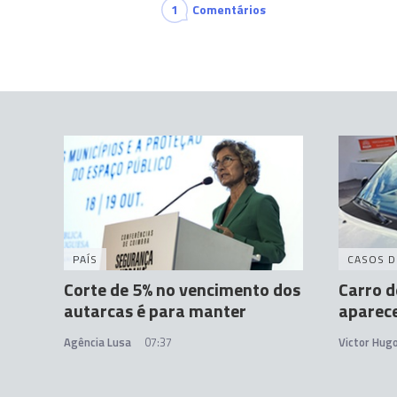
1
Comentários
PAÍS
CASOS D
Corte de 5% no vencimento dos
Carro d
autarcas é para manter
aparec
Agência Lusa
07:37
Victor Hug