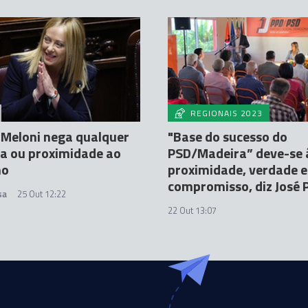
REGIONAIS 2023
 Meloni nega qualquer
"Base do sucesso do
a ou proximidade ao
PSD/Madeira” deve-se 
mo
proximidade, verdade e
compromisso, diz José 
sa
25 Out 12:22
22 Out 13:07