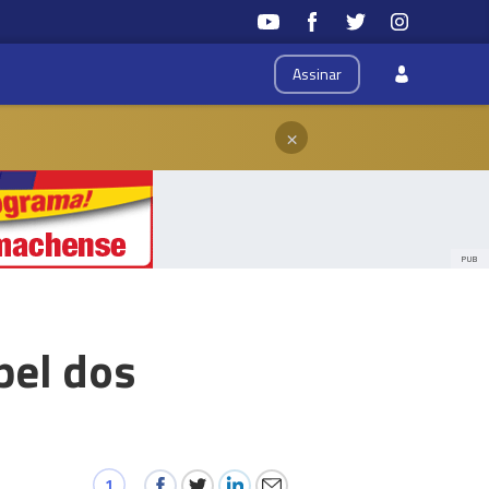
Assinar
×
PUB
pel dos
1