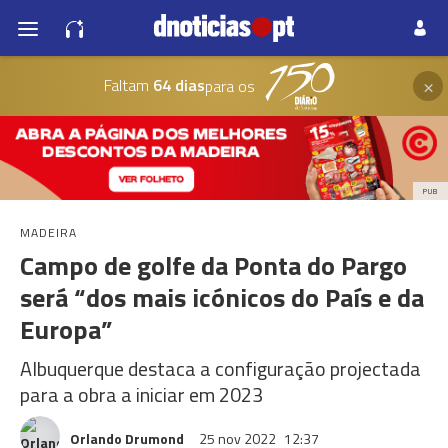
×
Faltam
64 dias
para os
PUB
MADEIRA
Campo de golfe da Ponta do Pargo
será “dos mais icónicos do País e da
Europa”
Albuquerque destaca a configuração projectada
para a obra a iniciar em 2023
Orlando Drumond
25 nov 2022
12:37