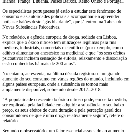
Irlanda, França, Lituânia, Países Baixos, Reino Unido e Portugal.
Os especialistas portugueses já estão a estudar este fenómeno de
consumo e as autoridades policiais a acompanhar e a apreender
botijas e balões deste "gás hilariante", que já entrou na Tabela de
Novas Substâncias Psicoativas.
No relatório, a agência europeia da droga, sediada em Lisboa,
explica que o óxido nitroso tem utilizações legítimas para fins
médicos, industriais, comerciais e científicos (por exemplo, como
aditivo alimentar ou anestésico na medicina) e que "os seus efeitos
psicoativos incluem sensação de euforia, relaxamento e dissociação
e são conhecidos há mais de 200 anos".
No entanto, acrescenta, na última década registou-se um grande
aumento do seu consumo em várias regiões do mundo, incluindo em
alguns países europeus, onde a substância se tornou mais
amplamente disponível, sobretudo desde 2017--2018.
"A popularidade crescente do óxido nitroso pode, em certa medida,
ser explicada pela facilidade em adquirir a substância, o seu baixo
preço, os seus efeitos de curta duração e pela perceção geral dos
consumidores de que é uma droga relativamente segura", refere o
relatório.
Segundo o observatório, um fator essencial associado ao aumento