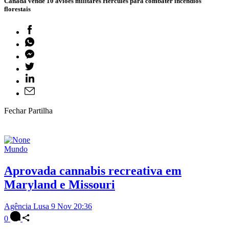
Canadá vende 10 aviões militares Hercules para combater incêndios
florestais
Fechar Partilha
Mundo
Aprovada cannabis recreativa em
Maryland e Missouri
Agência Lusa
9 Nov 20:36
0