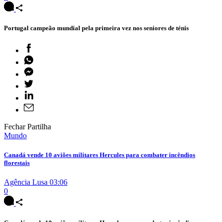
Portugal campeão mundial pela primeira vez nos seniores de ténis
Fechar Partilha
Mundo
Canadá vende 10 aviões militares Hercules para combater incêndios
florestais
Agência Lusa
03:06
0