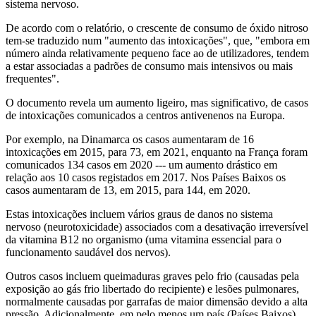
sistema nervoso.
De acordo com o relatório, o crescente de consumo de óxido nitroso
tem-se traduzido num "aumento das intoxicações", que, "embora em
número ainda relativamente pequeno face ao de utilizadores, tendem
a estar associadas a padrões de consumo mais intensivos ou mais
frequentes".
O documento revela um aumento ligeiro, mas significativo, de casos
de intoxicações comunicados a centros antivenenos na Europa.
Por exemplo, na Dinamarca os casos aumentaram de 16
intoxicações em 2015, para 73, em 2021, enquanto na França foram
comunicados 134 casos em 2020 --- um aumento drástico em
relação aos 10 casos registados em 2017. Nos Países Baixos os
casos aumentaram de 13, em 2015, para 144, em 2020.
Estas intoxicações incluem vários graus de danos no sistema
nervoso (neurotoxicidade) associados com a desativação irreversível
da vitamina B12 no organismo (uma vitamina essencial para o
funcionamento saudável dos nervos).
Outros casos incluem queimaduras graves pelo frio (causadas pela
exposição ao gás frio libertado do recipiente) e lesões pulmonares,
normalmente causadas por garrafas de maior dimensão devido a alta
pressão. Adicionalmente, em pelo menos um país (Países Baixos)