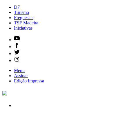
D7
Turismo
Freguesias
TSF Madeira
Iniciativas
Menu
Assinar
Edição
Impressa