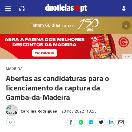
×
Faltam
66 dias
para os
PUB
MADEIRA
Abertas as candidaturas para o
licenciamento da captura da
Gamba-da-Madeira
Carolina Rodrigues
23 nov 2022
19:53
0