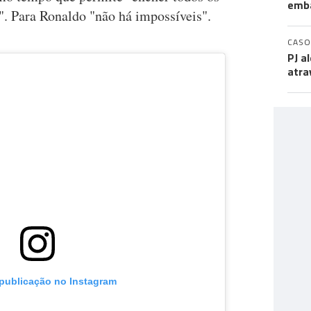
emb
a". Para Ronaldo "não há impossíveis".
CASO
PJ a
atra
 publicação no Instagram