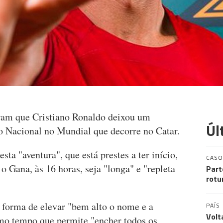
agram que Cristiano Ronaldo deixou um
Úl
ão Nacional no Mundial que decorre no Catar.
ta "aventura", que está prestes a ter início,
CASO
o Gana, às 16 horas, seja "longa" e "repleta
Part
rotu
a forma de elevar "bem alto o nome e a
PAÍS
Volt
mo tempo que permite "encher todos os