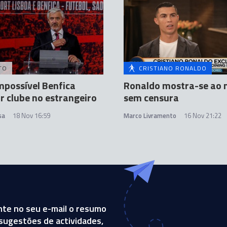
TO
CRISTIANO RONALDO
mpossível Benfica
Ronaldo mostra-se ao
 clube no estrangeiro
sem censura
sa
18 Nov 16:59
Marco Livramento
16 Nov 21:22
te no seu e-mail o resumo
, sugestões de actividades,