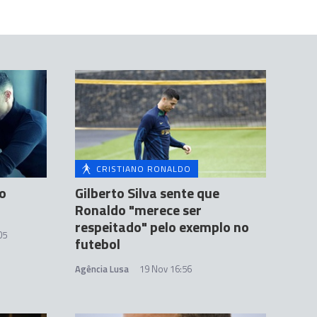
CRISTIANO RONALDO
no
Gilberto Silva sente que
Ronaldo "merece ser
respeitado" pelo exemplo no
05
futebol
Agência Lusa
19 Nov 16:56