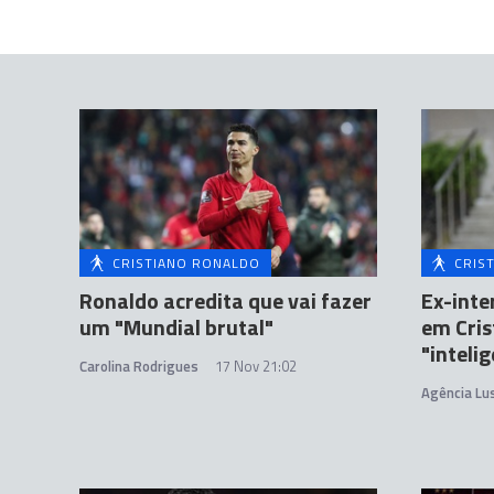
CRISTIANO RONALDO
CRIS
Ronaldo acredita que vai fazer
Ex-inte
um "Mundial brutal"
em Cris
"inteli
Carolina Rodrigues
17 Nov 21:02
Agência Lu