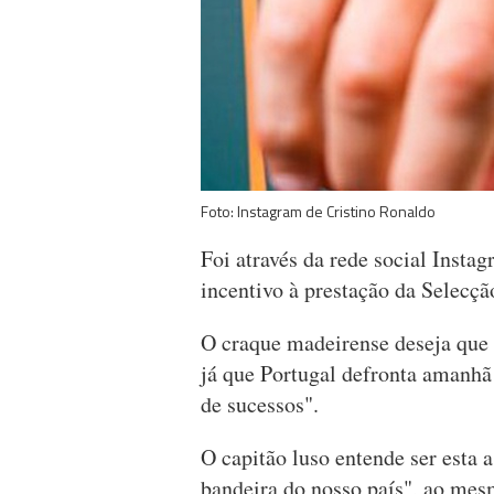
Foto: Instagram de Cristino Ronaldo
Foi através da rede social Inst
incentivo à prestação da Selecç
O craque madeirense deseja que es
já que Portugal defronta amanhã 
de sucessos".
O capitão luso entende ser esta 
bandeira do nosso país", ao mes