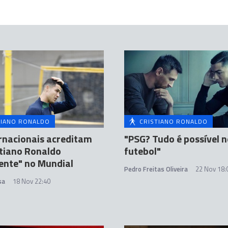
TIANO RONALDO
CRISTIANO RONALDO
rnacionais acreditam
"PSG? Tudo é possível 
tiano Ronaldo
futebol"
gente" no Mundial
Pedro Freitas Oliveira
22 Nov 18:
sa
18 Nov 22:40