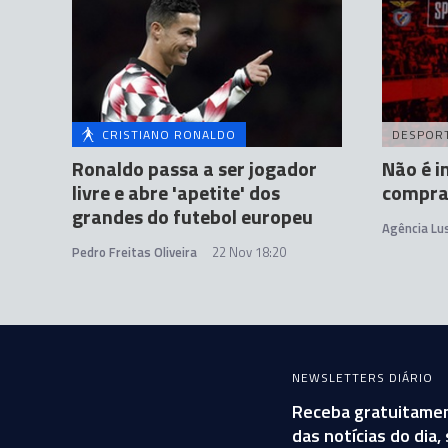
CRISTIANO RONALDO
DESPOR
Ronaldo passa a ser jogador
Não é i
livre e abre 'apetite' dos
comprar
grandes do futebol europeu
Agência Lu
Pedro Freitas Oliveira
22 Nov 18:20
NEWSLETTERS DIÁRIO
Receba gratuitamen
das notícias do dia