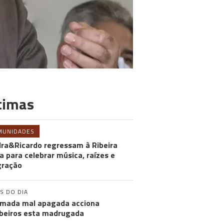
timas
MUNIDADES
ra&Ricardo regressam à Ribeira
a para celebrar música, raízes e
gração
S DO DIA
mada mal apagada acciona
eiros esta madrugada