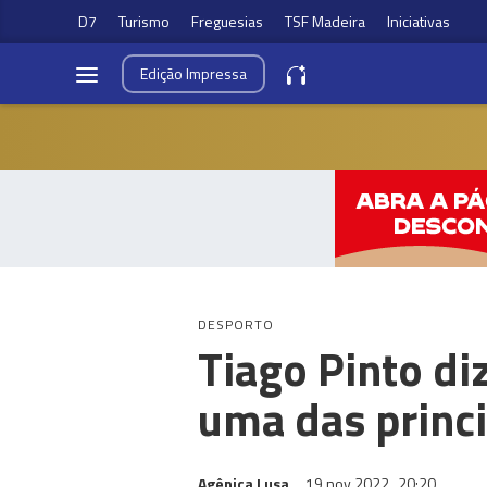
D7
Turismo
Freguesias
TSF Madeira
Iniciativas
Edição
Impressa
DESPORTO
Tiago Pinto di
uma das princ
Agênica Lusa
19 nov 2022
20:20