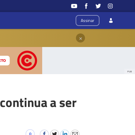
Assinar
×
PUB
continua a ser
0