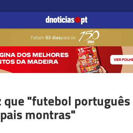
Faltam
63 dias
para os
z que "futebol português 
ipais montras"