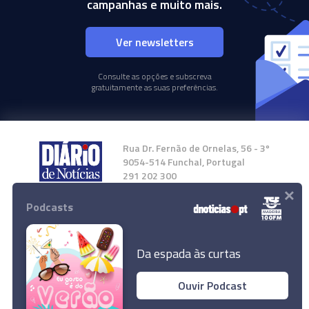
campanhas e muito mais.
Ver newsletters
Consulte as opções e subscreva
gratuitamente as suas preferências.
Rua Dr. Fernão de Ornelas, 56 - 3º
9054-514 Funchal, Portugal
291 202 300
×
Podcasts
Instale a nossa App
Da espada às curtas
Ouvir Podcast
© 2024 Empresa Diário de Notícias, Lda.