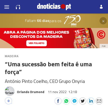
×
Faltam
66 dias
para os
PUB
MADEIRA
“Uma sucessão bem feita é uma
força”
António Pinto Coelho, CEO Grupo Onyria
Orlando Drumond
11 nov 2022
12:18
0