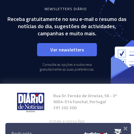
NEWSLETTERS DIÁRIO
Receba gratuitamente no seu e-mail o resumo das
notícias do dia, sugestões de actividades,
campanhas e muito mais.
Ver newsletters
Consulte as opções e subscreva
gratuitamente as suas preferências.
Rua Dr. Fernão de Ornelas, 56 - 3º
9054-514 Funchal, Portugal
291 202 300
Instale a nossa App
×
Podcasts