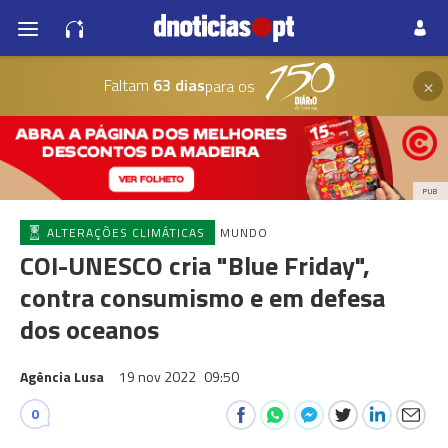
×
Faltam
63 dias
para os
PUB
ALTERAÇÕES CLIMÁTICAS
MUNDO
COI-UNESCO cria "Blue Friday",
contra consumismo e em defesa
dos oceanos
Agência Lusa
19 nov 2022
09:50
0