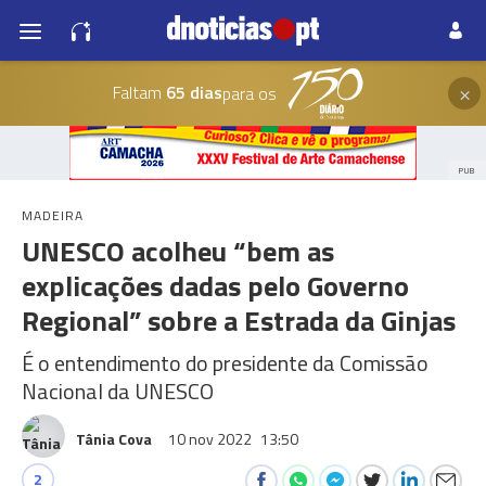
×
Faltam
65 dias
para os
PUB
MADEIRA
UNESCO acolheu “bem as
explicações dadas pelo Governo
Regional” sobre a Estrada da Ginjas
É o entendimento do presidente da Comissão
Nacional da UNESCO
Tânia Cova
10 nov 2022
13:50
2