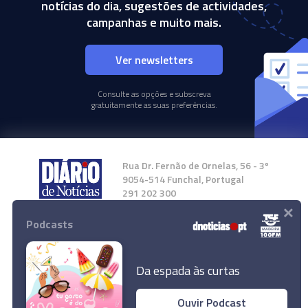
notícias do dia, sugestões de actividades,
campanhas e muito mais.
Ver newsletters
Consulte as opções e subscreva
gratuitamente as suas preferências.
Rua Dr. Fernão de Ornelas, 56 - 3º
9054-514 Funchal, Portugal
291 202 300
×
Podcasts
Instale a nossa App
Da espada às curtas
Ouvir Podcast