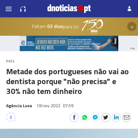
×
Faltam
63 dias
para os
PUB
PAÍS
Metade dos portugueses não vai ao
dentista porque "não precisa" e
30% não tem dinheiro
Agência Lusa
18 nov 2022
07:59
2