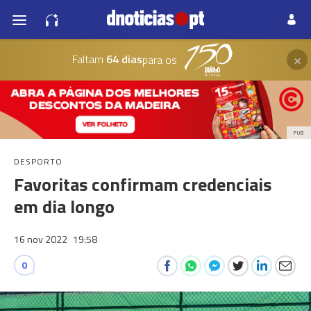
×
Faltam
64 dias
para os
PUB
DESPORTO
Favoritas confirmam credenciais
em dia longo
16 nov 2022
19:58
0