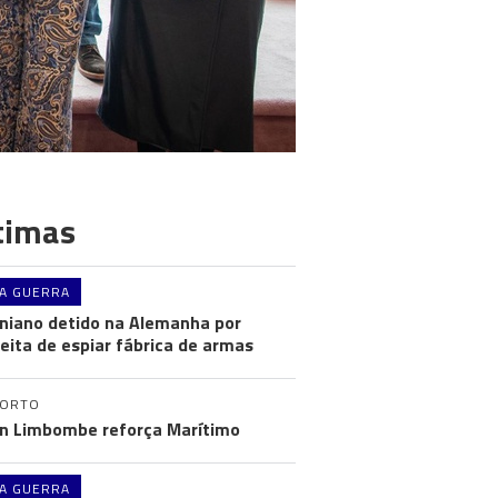
timas
A GUERRA
niano detido na Alemanha por
eita de espiar fábrica de armas
PORTO
n Limbombe reforça Marítimo
A GUERRA