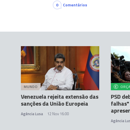
0
Comentários
MUNDO
ORÇ
Venezuela rejeita extensão das
PSD deb
sanções da União Europeia
falhas"
apresen
Agência Lusa
12 Nov 16:00
Agência Lu