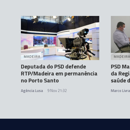
MADEIRA
MADEIR
Deputada do PSD defende
PSD Mad
RTP/Madeira em permanência
da Regi
no Porto Santo
saúde 
Agência Lusa
9 Nov 21:32
Marco Livr