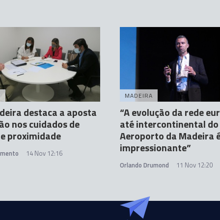
A
MADEIRA
eira destaca a aposta
“A evolução da rede eur
ão nos cuidados de
até intercontinental do
de proximidade
Aeroporto da Madeira 
impressionante”
amento
14 Nov 12:16
Orlando Drumond
11 Nov 12:20