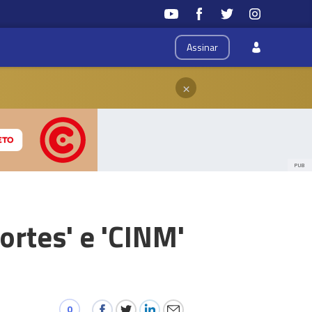
Assinar
×
PUB
rtes' e 'CINM'
0