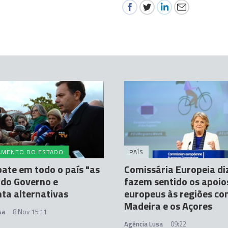
AMENTO DO ESTADO
PAÍS
ate em todo o país "as
Comissária Europeia di
 do Governo e
fazem sentido os apoio
ta alternativas
europeus às regiões co
Madeira e os Açores
sa
8 Nov 15:11
Agência Lusa
09:22