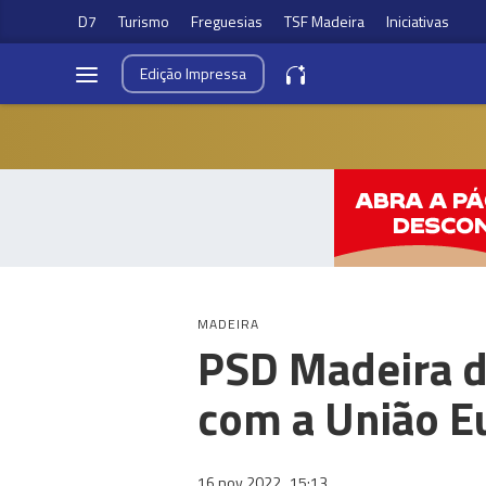
D7
Turismo
Freguesias
TSF Madeira
Iniciativas
Edição
Impressa
MADEIRA
PSD Madeira d
com a União E
16 nov 2022
15:13