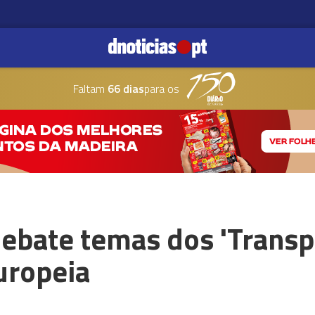
Faltam
66 dias
para os
ebate temas dos 'Transpo
uropeia