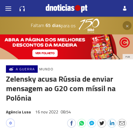
×
Faltam
65 dias
para os
PUB
A GUERRA
MUNDO
Zelensky acusa Rússia de enviar
mensagem ao G20 com míssil na
Polónia
Agência Lusa
16 nov 2022
08:54
0