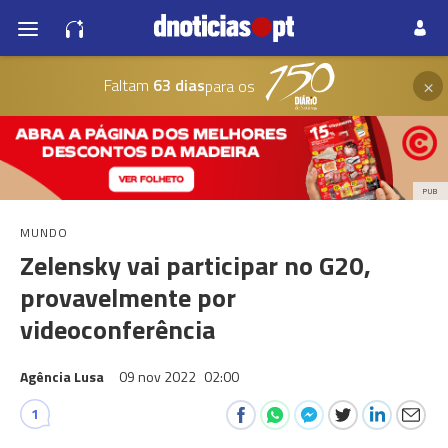
×
Faltam
63 dias
para os
PUB
MUNDO
Zelensky vai participar no G20,
provavelmente por
videoconferência
Agência Lusa
09 nov 2022
02:00
1