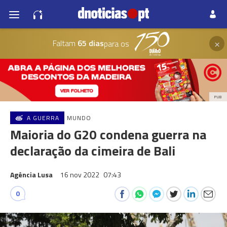
×
Faltam
65 dias
para os
PUB
A GUERRA
MUNDO
Maioria do G20 condena guerra na
declaração da cimeira de Bali
Agência Lusa
16 nov 2022
07:43
0