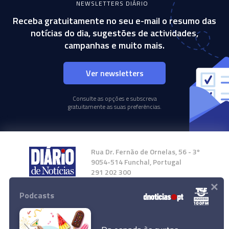
NEWSLETTERS DIÁRIO
Receba gratuitamente no seu e-mail o resumo das
notícias do dia, sugestões de actividades,
campanhas e muito mais.
Ver newsletters
Consulte as opções e subscreva
gratuitamente as suas preferências.
Rua Dr. Fernão de Ornelas, 56 - 3º
9054-514 Funchal, Portugal
291 202 300
×
Podcasts
Instale a nossa App