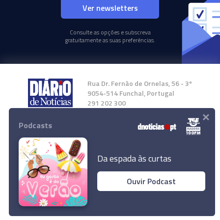
Ver newsletters
Consulte as opções e subscreva
gratuitamente as suas preferências.
Rua Dr. Fernão de Ornelas, 56 - 3º
9054-514 Funchal, Portugal
291 202 300
×
Podcasts
Instale a nossa App
Da espada às curtas
Ouvir Podcast
© 2024 Empresa Diário de Notícias, Lda.
Todos os direitos reservados.