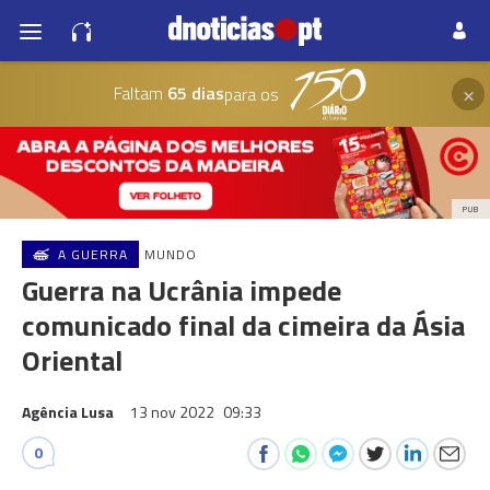
×
Faltam
65 dias
para os
PUB
A GUERRA
MUNDO
Guerra na Ucrânia impede
comunicado final da cimeira da Ásia
Oriental
Agência Lusa
13 nov 2022
09:33
0