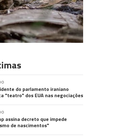
timas
DO
idente do parlamento iraniano
ica "teatro" dos EUA nas negociações
DO
p assina decreto que impede
ismo de nascimentos"