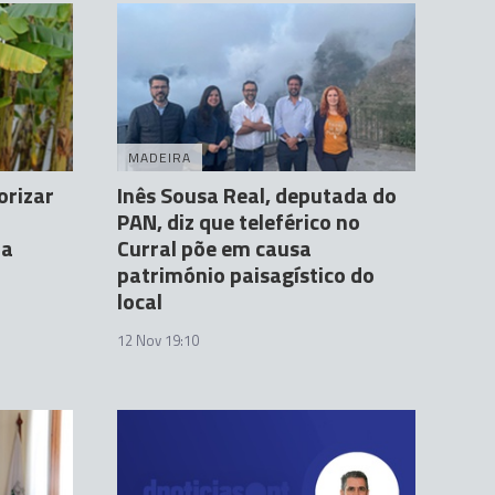
MADEIRA
orizar
Inês Sousa Real, deputada do
PAN, diz que teleférico no
ia
Curral põe em causa
património paisagístico do
local
12 Nov 19:10