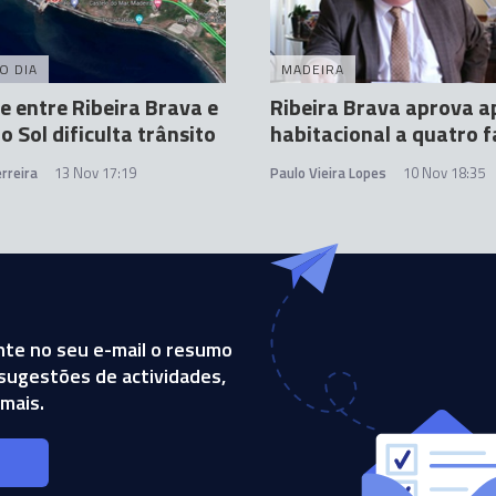
O DIA
MADEIRA
e entre Ribeira Brava e
Ribeira Brava aprova a
o Sol dificulta trânsito
habitacional a quatro f
rreira
13 Nov 17:19
Paulo Vieira Lopes
10 Nov 18:35
te no seu e-mail o resumo
, sugestões de actividades,
mais.
s