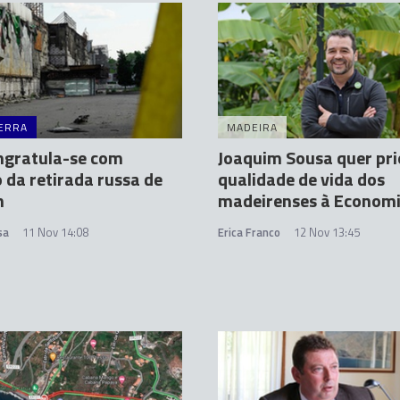
ERRA
MADEIRA
ngratula-se com
Joaquim Sousa quer pri
 da retirada russa de
qualidade de vida dos
n
madeirenses à Econom
sa
11 Nov 14:08
Erica Franco
12 Nov 13:45