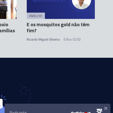
ANÁLISE
poio
E os mosquitos gold não têm
amílias
fim?
Ricardo Miguel Oliveira
6 Nov 02:00
×
Podcasts