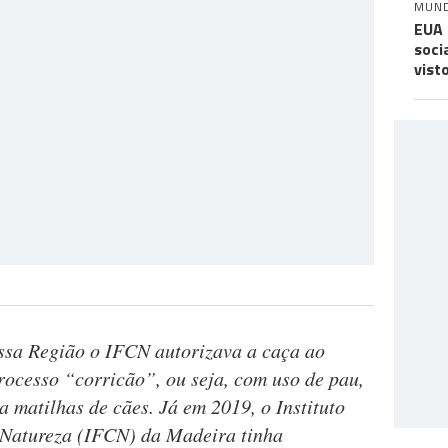
MUN
EUA 
soci
vist
ssa Região o IFCN autorizava a caça ao
rocesso “corricão”, ou seja, com uso de pau,
 matilhas de cães. Já em 2019, o Instituto
 Natureza (IFCN) da Madeira tinha