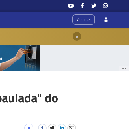
Assinar
×
PUB
paulada" do
0