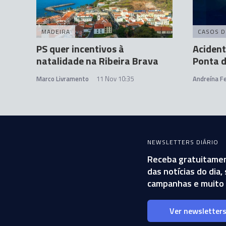
MADEIRA
CASOS D
PS quer incentivos à
Acident
natalidade na Ribeira Brava
Ponta d
Marco Livramento
11 Nov 10:35
Andreína Fe
NEWSLETTERS DIÁRIO
Receba gratuitamen
das notícias do dia
campanhas e muito 
Ver newsletter