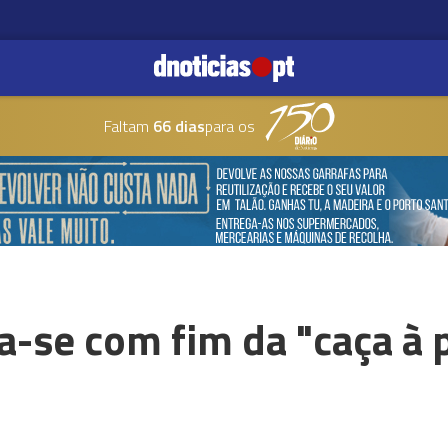
Faltam
66 dias
para os
a-se com fim da "caça à 