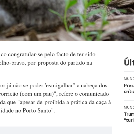
o congratular-se pelo facto de ter sido
Úl
elho-bravo, por proposta do partido na
MUN
r já não se poder 'esmigalhar" a cabeça dos
Pres
crít
corricão (com um pau)", refere o comunicado
da que "apesar de proibida a prática da caça à
MUN
lidade no Porto Santo".
Trum
"tur