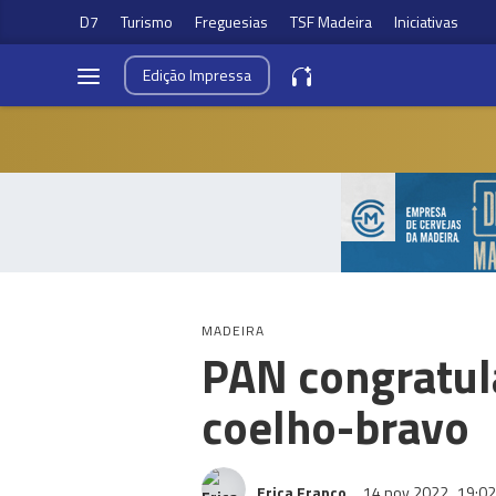
D7
Turismo
Freguesias
TSF Madeira
Iniciativas
Edição
Impressa
MADEIRA
PAN congratul
coelho-bravo
Erica Franco
14 nov 2022
19:02