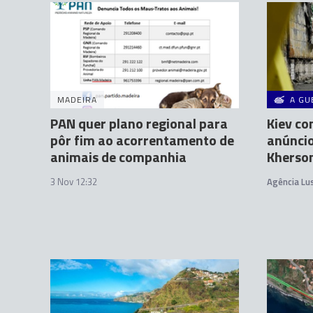
MADEIRA
A GU
PAN quer plano regional para
Kiev co
pôr fim ao acorrentamento de
anúncio
animais de companhia
Kherso
3 Nov 12:32
Agência Lu