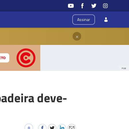
Assinar
×
PUB
padeira deve-
0