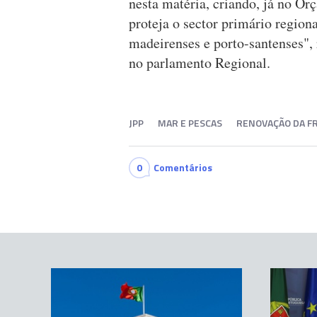
nesta matéria, criando, já no O
proteja o sector primário region
madeirenses e porto-santenses",
no parlamento Regional.
JPP
MAR E PESCAS
RENOVAÇÃO DA F
0
Comentários