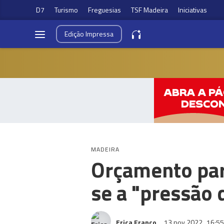
D7
Turismo
Freguesias
TSF Madeira
Iniciativas
Edição
Impressa
MADEIRA
Orçamento par
se a "pressão 
Erica Franco
13 nov 2022
16:55