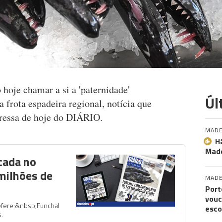
hoje chamar a si a 'paternidade'
Úl
frota espadeira regional, notícia que
ressa de hoje do DIÁRIO.
MADE
H
Made
cada no
milhões de
MADE
Port
vouc
efere:&nbsp;Funchal
esco
.