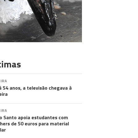
timas
IRA
á 54 anos, a televisão chegava à
ira
IRA
o Santo apoia estudantes com
hers de 50 euros para material
lar