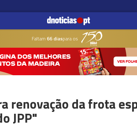
Faltam
66 dias
para os
a renovação da frota es
do JPP"