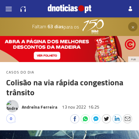
×
Faltam
63 dias
para os
PUB
CASOS DO DIA
Colisão na via rápida congestiona
trânsito
Andreína Ferreira
13 nov 2022
16:25
0