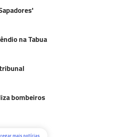
'Sapadores'
êndio na Tabua
tribunal
liza bombeiros
regar mais notícias