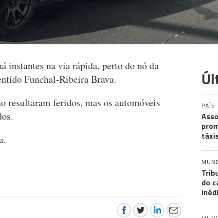
há instantes na via rápida, perto do nó da
Úl
entido Funchal-Ribeira Brava.
o resultaram feridos, mas os automóveis
PAÍS
dos.
Asso
prom
táxi
a.
MUN
Trib
do c
inéd