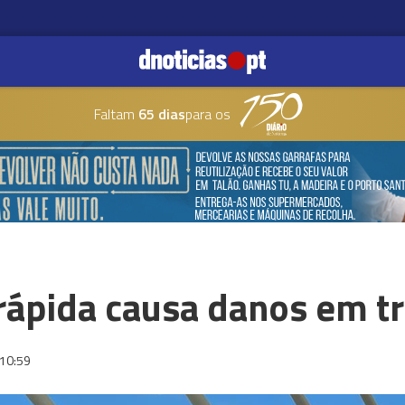
Faltam
65 dias
para os
 rápida causa danos em t
10:59