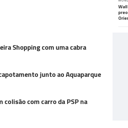
MUN
Wall
preo
Orie
ira Shopping com uma cabra
 capotamento junto ao Aquaparque
m colisão com carro da PSP na