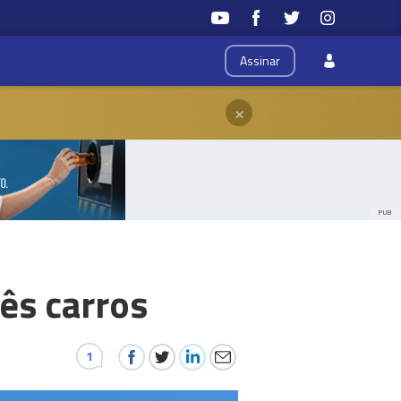
Assinar
×
PUB
rês carros
1