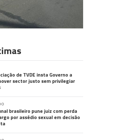
timas
ciação de TVDE insta Governo a
over sector justo sem privilegiar
s
DO
unal brasileiro pune juiz com perda
argo por assédio sexual em decisão
ita