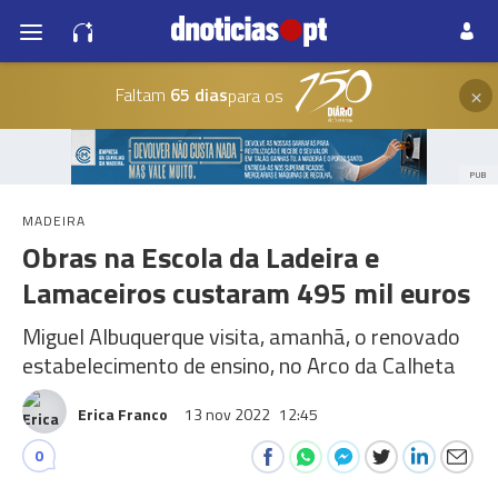
×
Faltam
65 dias
para os
PUB
MADEIRA
Obras na Escola da Ladeira e
Lamaceiros custaram 495 mil euros
Miguel Albuquerque visita, amanhã, o renovado
estabelecimento de ensino, no Arco da Calheta
Erica Franco
13 nov 2022
12:45
0