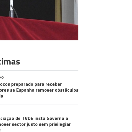
timas
DO
ocos preparado para receber
res se Espanha remover obstáculos
is
ciação de TVDE insta Governo a
over sector justo sem privilegiar
s