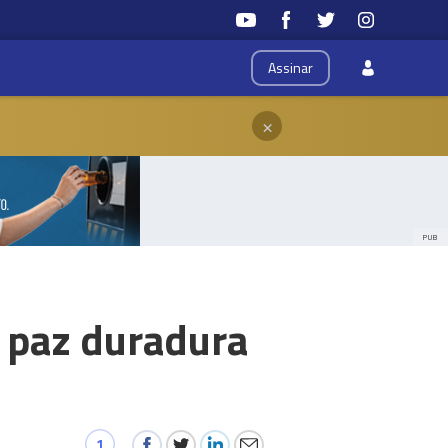
Assinar
×
PUB
e paz duradura
1