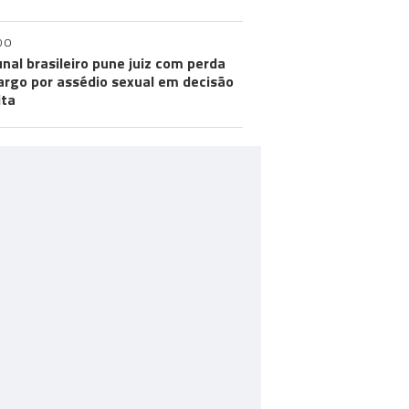
DO
unal brasileiro pune juiz com perda
argo por assédio sexual em decisão
ita