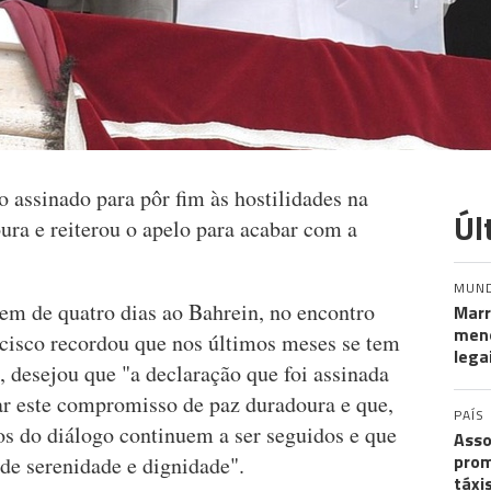
 assinado para pôr fim às hostilidades na
Úl
ura e reiterou o apelo para acabar com a
MUN
gem de quatro dias ao Bahrein, no encontro
Marr
meno
ncisco recordou que nos últimos meses se tem
lega
o, desejou que "a declaração que foi assinada
iar este compromisso de paz duradoura e que,
PAÍS
s do diálogo continuem a ser seguidos e que
Asso
prom
de serenidade e dignidade".
táxi