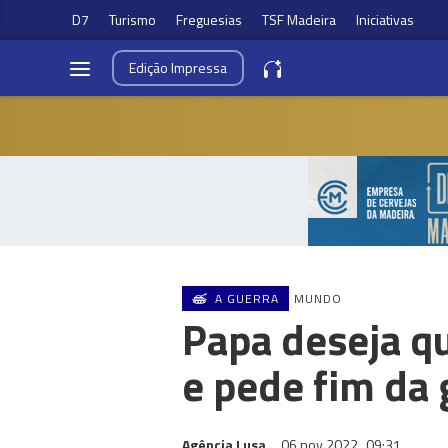
D7
Turismo
Freguesias
TSF Madeira
Iniciativas
Edição
Impressa
A GUERRA
MUNDO
Papa deseja qu
e pede fim da 
Agência Lusa
06 nov 2022
09:31