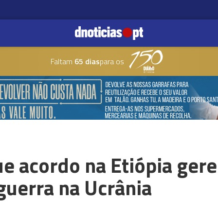
Faltam
65 dias
para os
e acordo na Etiópia ger
guerra na Ucrânia