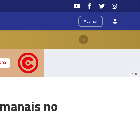
Assinar
×
PUB
semanais no