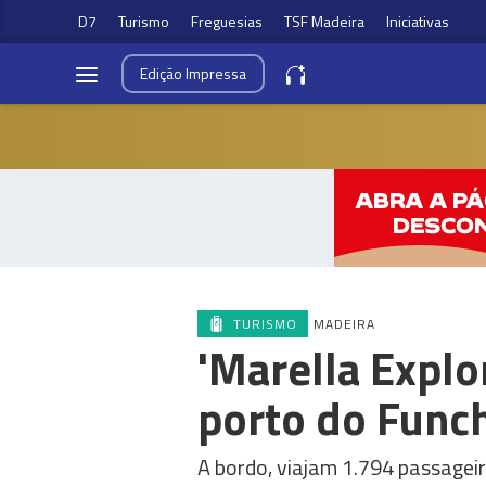
D7
Turismo
Freguesias
TSF Madeira
Iniciativas
Edição
Impressa
TURISMO
MADEIRA
'Marella Explo
porto do Func
A bordo, viajam 1.794 passageir