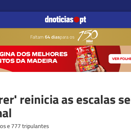
Faltam
64 dias
para os
rer' reinicia as escalas 
hal
os e 777 tripulantes