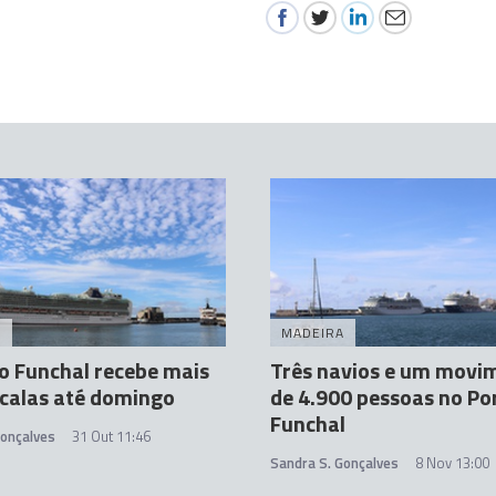
A
MADEIRA
o Funchal recebe mais
Três navios e um movi
calas até domingo
de 4.900 pessoas no Po
Funchal
Gonçalves
31 Out 11:46
Sandra S. Gonçalves
8 Nov 13:00