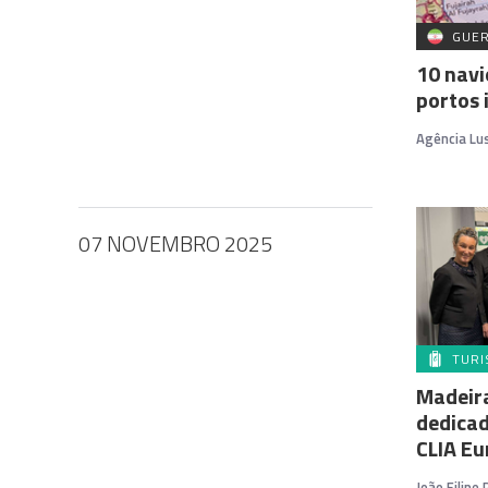
GUER
10 navi
portos 
Agência Lu
07 NOVEMBRO 2025
TUR
Madeir
dedicad
CLIA E
João Filipe