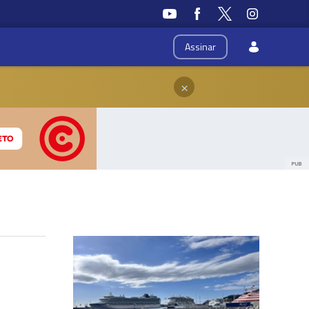
Assinar
×
PUB