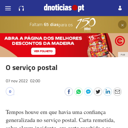
×
Faltam
65 dias
para os
PUB
O serviço postal
07 nov 2022
02:00
0
Tempos houve em que havia uma confiança
generalizada no serviço postal. Carta remetida,
salvo algum incidente, era carta recebida e os