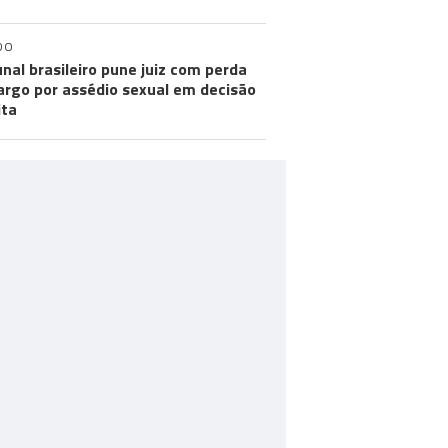
DO
unal brasileiro pune juiz com perda
argo por assédio sexual em decisão
ita