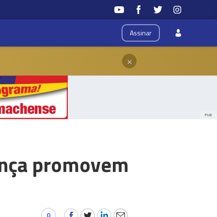
Assinar
×
PUB
rença promovem
0