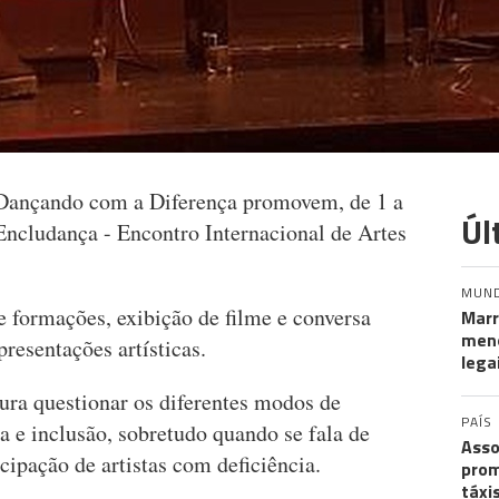
 Dançando com a Diferença promovem, de 1 a
Úl
Encludança - Encontro Internacional de Artes
MUN
e formações, exibição de filme e conversa
Marr
meno
presentações artísticas.
lega
ura questionar os diferentes modos de
PAÍS
ça e inclusão, sobretudo quando se fala de
Asso
icipação de artistas com deficiência.
prom
táxi