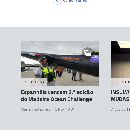
0
Comentários
DESPORTO
5 SENTI
Espanhóis vencem 3.ª edição
INSUL'A
do Madeira Ocean Challenge
MUDAS
Marianna Pacifico
5 Nov 19:04
7 Nov 09:1