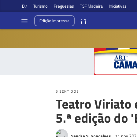
D7
Turismo
Freguesias
TSF Madeira
Iniciativas
Edição
Impressa
5 SENTIDOS
Teatro Viriat
5.ª edição do 
Sandra S. Gonçalves
11 nov 20