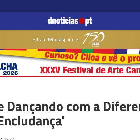
Faltam
65 dias
para os
o e Dançando com a Dife
'Encludança'
22
18:41