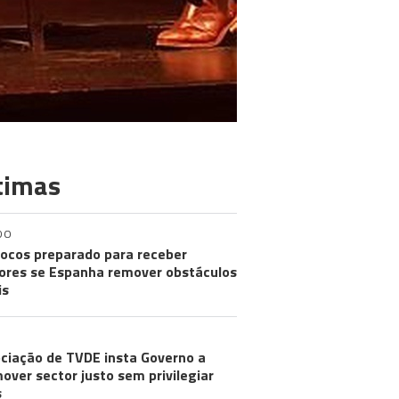
timas
DO
ocos preparado para receber
res se Espanha remover obstáculos
is
ciação de TVDE insta Governo a
over sector justo sem privilegiar
s