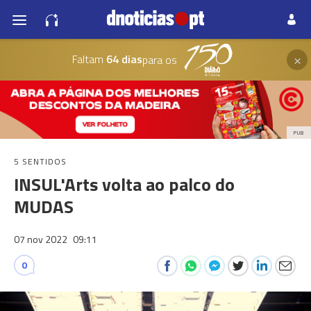
×
Faltam
64 dias
para os
PUB
5 SENTIDOS
INSUL'Arts volta ao palco do
MUDAS
07 nov 2022
09:11
0