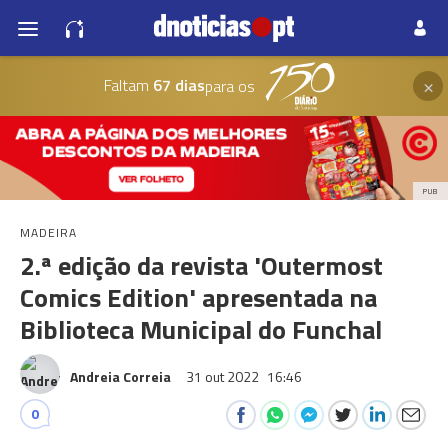
×
Faltam
67 dias
para os
PUB
MADEIRA
2.ª edição da revista 'Outermost
Comics Edition' apresentada na
Biblioteca Municipal do Funchal
Andreia Correia
31 out 2022
16:46
0