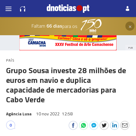
×
Faltam
66 dias
para os
PUB
PAÍS
Grupo Sousa investe 28 milhões de
euros em navio e duplica
capacidade de mercadorias para
Cabo Verde
Agência Lusa
10 nov 2022
12:58
0