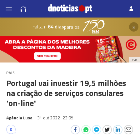
×
Faltam
64 dias
para os
PUB
PAÍS
Portugal vai investir 19,5 milhões
na criação de serviços consulares
'on-line'
Agência Lusa
31 out 2022
23:05
0