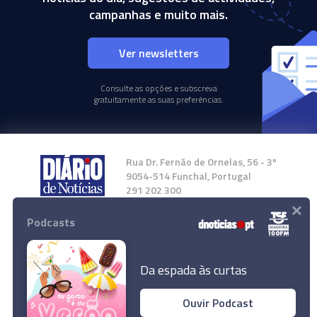
campanhas e muito mais.
Ver newsletters
Consulte as opções e subscreva
gratuitamente as suas preferências.
Rua Dr. Fernão de Ornelas, 56 - 3º
9054-514 Funchal, Portugal
291 202 300
×
Podcasts
Instale a nossa App
Da espada às curtas
Ouvir Podcast