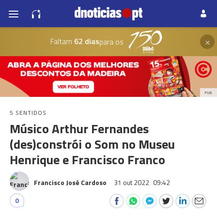
×
Faltam
62 dias
para os
PUB
5 SENTIDOS
Músico Arthur Fernandes
(des)constrói o Som no Museu
Henrique e Francisco Franco
Francisco José Cardoso
31 out 2022
09:42
0