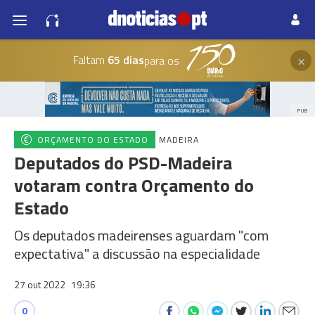
×
Faltam
65 dias
para os
PUB
ORÇAMENTO DO ESTADO
MADEIRA
Deputados do PSD-Madeira
votaram contra Orçamento do
Estado
Os deputados madeirenses aguardam "com
expectativa" a discussão na especialidade
27 out 2022
19:36
0