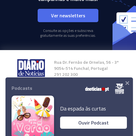
Ver newsletters
Consulte as opções e subscreva
gratuitamente as suas preferências.
Rua Dr. Fernão de Ornelas, 56 - 3º
9054-514 Funchal, Portugal
291 202 300
×
Podcasts
Instale a nossa App
Da espada às curtas
Ouvir Podcast
© 2024 Empresa Diário de Notícias, Lda.
Todos os direitos reservados.