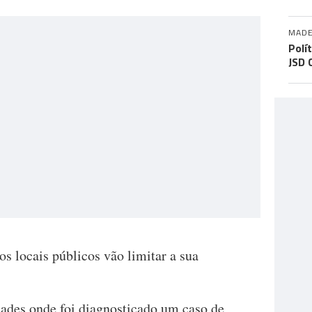
MADE
Polí
JSD 
s locais públicos vão limitar a sua
ades onde foi diagnosticado um caso de