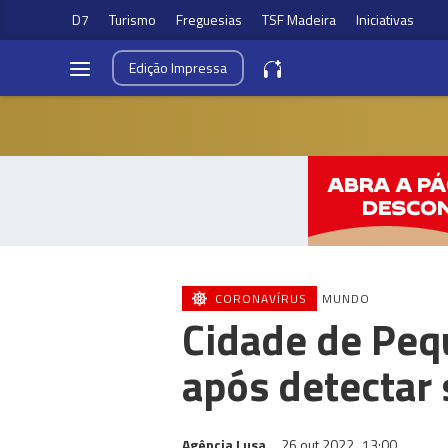
D7
Turismo
Freguesias
TSF Madeira
Iniciativas
Edição
Impressa
CORONAVÍRUS
MUNDO
Cidade de Peq
após detectar 
Agência Lusa
26 out 2022
13:00