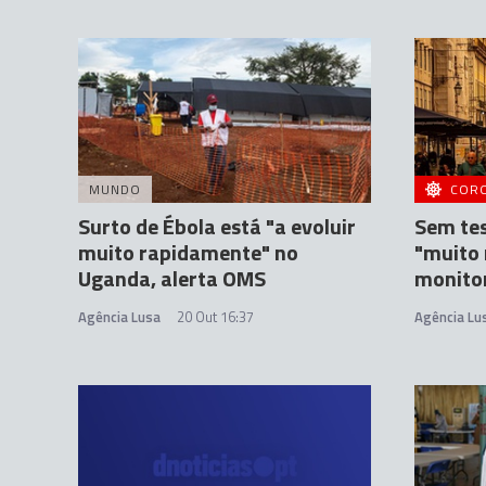
MUNDO
COR
Surto de Ébola está "a evoluir
Sem te
muito rapidamente" no
"muito 
Uganda, alerta OMS
monitor
Agência Lusa
20 Out 16:37
Agência Lu