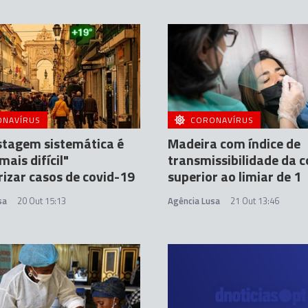
ONAVÍRUS
CORONAVÍRUS
stagem sistemática é
Madeira com índice de
mais difícil"
transmissibilidade da 
izar casos de covid-19
superior ao limiar de 1
sa
20 Out 15:13
Agência Lusa
21 Out 13:46