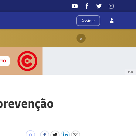
Assinar
×
PUB
prevenção
0