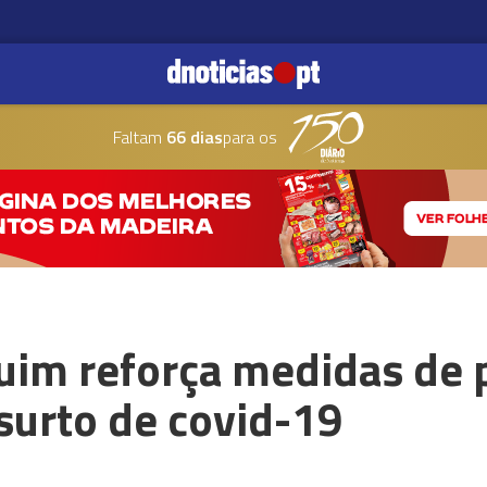
Faltam
66 dias
para os
uim reforça medidas de 
surto de covid-19