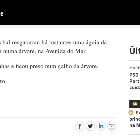
hal resgataram há instantes uma águia da
Úl
a numa árvore, na Avenida do Mar.
has e ficou preso num galho da árvore.
MADE
PSD 
to.
Port
cuid
E
prin
na M