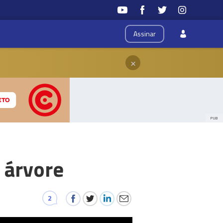
Assinar
×
PUB
 árvore
2