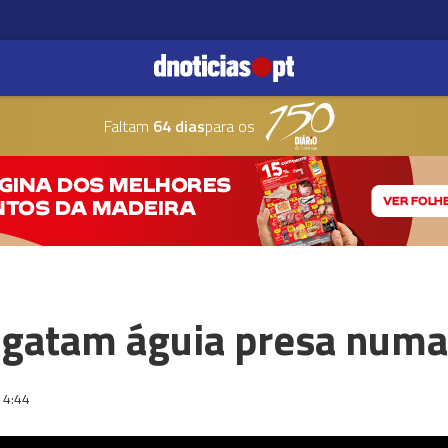
Faltam
64 dias
para os
gatam águia presa numa
14:44