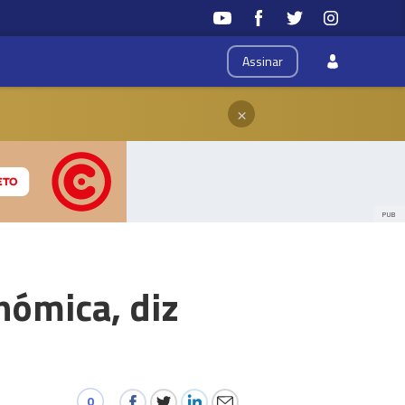
Assinar
×
PUB
nómica, diz
0