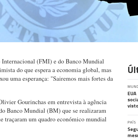
 Internacional (FMI) e do Banco Mundial
Úl
imista do que espera a economia global, mas
ixou uma esperança: "Sairemos mais fortes da
MUN
EUA 
soci
-Olivier Gourinchas em entrevista à agência
vist
 do Banco Mundial (BM) que se realizaram
ue traçaram um quadro económico mundial
PAÍS
Segu
mes