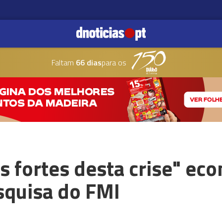
Faltam
66 dias
para os
 fortes desta crise" eco
squisa do FMI