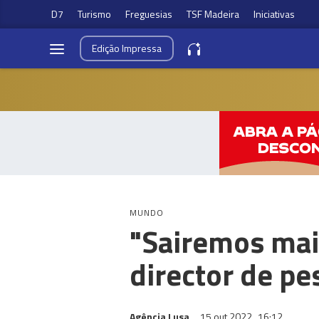
D7
Turismo
Freguesias
TSF Madeira
Iniciativas
Edição
Impressa
MUNDO
"Sairemos mais
director de pe
Agência Lusa
15 out 2022
16:12